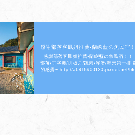
感謝部落客鳳姐推薦-蘭嶼藍の魚民宿
感謝部落客鳳姐推薦-蘭嶼藍の魚民宿！！ 【蘭嶼推薦民宿】蘭嶼藍の魚民宿:飛魚季/原住民/達悟族
部落/丁字褲/拼板舟/跳港/浮潛/海景第一排 歡迎一起分享平實紀錄，隨手的拍照，讓大家感受最真實
的感覺~ http://a0915900120.pixnet.net