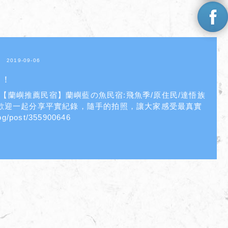
2019-09-06
！！
/blog/post/355900646