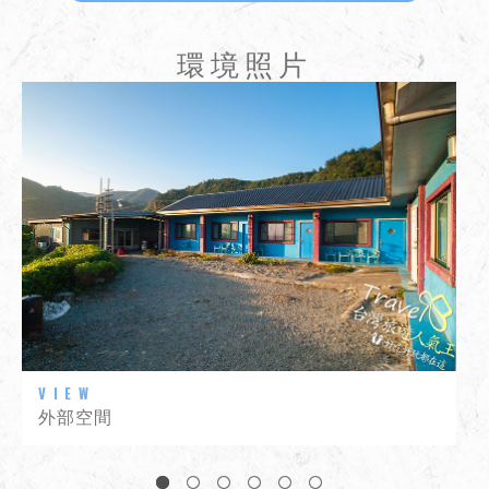
9月之後：3500元 /
環境照片
外部空間
1
2
3
4
5
6