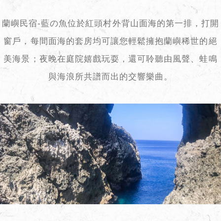
蘭嶼民宿-藍の魚位於紅頭村外背山面海的第一排，打開
窗戶，每間面海的套房均可讓您輕鬆擁抱蘭嶼稀世的絕
美海景；夜晚在庭院嬉戲玩耍，還可聆聽由風聲、蛙鳴
與海浪所共譜而出的交響樂曲。