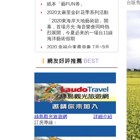
台販
2020太麻里金針花季系列活動
「2020東海岸大地藝術節」開
幕，首場月光·海音樂會同時熱
烈展開，今夏必來的一場台11線
海洋藝術假期
2020 幸福台東農遊趣 7月~9月
109年關山親水公園夏日野FUN
趣系列活動
暑假必衝！ 全台「七月活動懶
人包」 澎湖花火節、熱氣球嘉
年華充滿活力
2019擴大國旅秋冬住宿優惠活
動
2019擴大國旅秋冬夜市抵用卷
優惠活動
2019延鹿東驅音樂祭
綠島觀光旅遊網
詳細介紹
單車騎遊聽風看海，體驗台灣燈
訂房專線：
塔極點濱海小鎮風貌 一起Light
up Taiwan