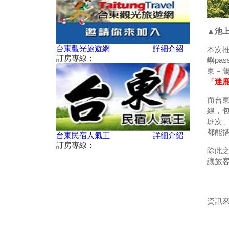
2019月光．海音樂會「潮騷之
歌」場次日期與表演名單
交通部觀光局建置之「單車環島
▲池
遊台灣國際入口網站Taiwan on
2 Wheels」
台東觀光旅遊網
詳細介紹
本次推
訂房專線：
迎曙光、賞鯨豚、嚐海味，商業
嶼pa
獅邀您一起來「成功」
東－蘭
「迷鹿
「當我們聚在一起」共創友好 7
月13日起卑南遊客中心展現下賓
而台
朗部落樂舞
線，包
2019台東美麗花海！賞金針
班次、
花、賞紅藜 & 太麻里交通周邊
都能
景點攻略
台東民宿人氣王
詳細介紹
訂房專線：
最美「多良火車站」 貼心設施
除此
變多了
讓旅
臺東2019成功三仙台馬拉松報
名活動熱烈開跑!!!
卑南鄉公所啟動連續五周「卑南
資訊來
FUN暑假-來泡一夏」免費泡湯
活動
2019旮都瑪樣部落樂舞宴~宣示