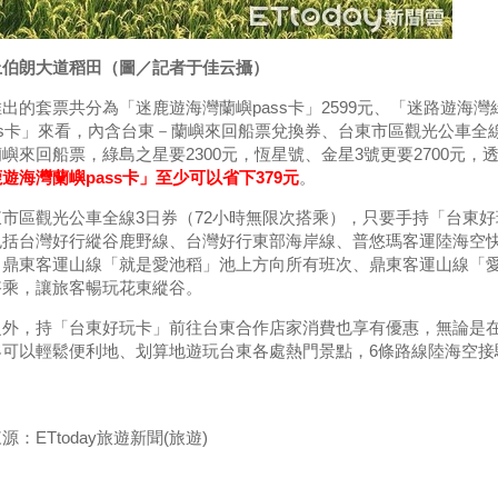
上伯朗大道稻田（圖／記者于佳云攝）
出的套票共分為「迷鹿遊海灣蘭嶼pass卡」2599元、「迷路遊海灣綠島
ss卡」來看，內含台東－蘭嶼來回船票兌換券、台東市區觀光公車全線3
嶼來回船票，綠島之星要2300元，恆星號、金星3號更要2700元
遊海灣蘭嶼pass卡」至少可以省下379元
。
東市區觀光公車全線3日券（72小時無限次搭乘），只要手持「台東
括台灣好行縱谷鹿野線、台灣好行東部海岸線、普悠瑪客運陸海空快
鼎東客運山線「就是愛池稻」池上方向所有班次、鼎東客運山線「愛上
搭乘，讓旅客暢玩花東縱谷。
之外，持「台東好玩卡」前往台東合作店家消費也享有優惠，無論是
客可以輕鬆便利地、划算地遊玩台東各處熱門景點，6條路線陸海空接
源：ETtoday旅遊新聞(旅遊)