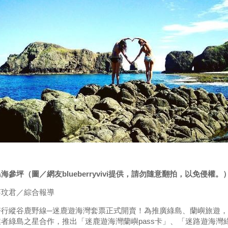
海參坪（圖／網友blueberryvivi提供，請勿隨意翻拍，以免侵權。
蔡玟君／綜合報導
行縱谷鹿野線─迷鹿遊海灣套票正式開賣！為推廣綠島、蘭嶼旅遊，並
者綠島之星合作，推出「迷鹿遊海灣蘭嶼pass卡」、「迷路遊海灣綠