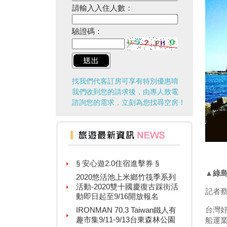
請輸入入住人數：
驗證碼：
找我們代客訂房可享有特別優惠唷
我們收到您的請求後，由專人致電
諮詢您的需求，立刻為您找尋空房！
台灣百大景點推薦，集章還有限
量小禮物可以拿
§ 安心遊2.0住宿進擊券 §
2020悠活池上米鄉竹筏季系列
▲綠島
活動-2020雙十國慶復古踩街活
動即日起至9/16開放報名
記者
IRONMAN 70.3 Taiwan鐵人有
台灣好
趣市集9/11-9/13台東森林公園
船運業
紙本「藝FUN券」