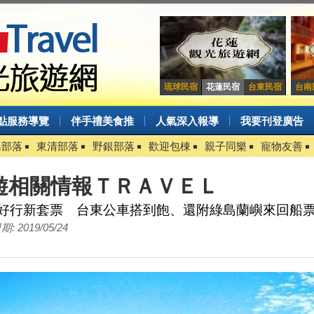
琉球民宿
花蓮民宿
台東民宿
台南
點服務導覽
伴手禮美食推
人氣深入報導
我要刊登廣告
島部落
東清部落
野銀部落
歡迎包棟
親子同樂
寵物友善
遊相關情報ＴＲＡＶＥＬ
好行新套票 台東公車搭到飽、還附綠島蘭嶼來回船
: 2019/05/24