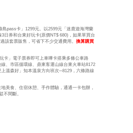
pass卡」1299元。以2599元「迷鹿遊海灣蘭
日券和台東好玩卡(原價NT$ 680)，如果單買台
，透過該套票販售，可省下不少交通費用。
換算購買
好玩卡」電子票券即可上車嗶卡搭乘多條公車路
線、市區循環線、鼎東客運山線台東火車站8172
溫森好」知本溫泉方向班次─8129，六條路線
在地美食、住宿休憩、手作體驗，通通一卡包辦，
駁不間斷。