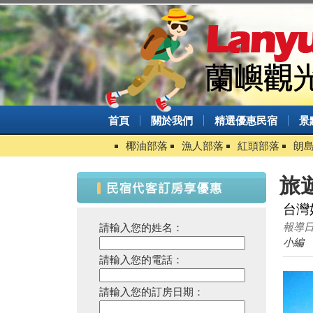
首頁
關於我們
精選優惠民宿
景
椰油部落
漁人部落
紅頭部落
朗
旅
台灣
報導日期
請輸入您的姓名：
小編
請輸入您的電話：
請輸入您的訂房日期：