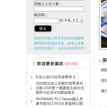
請輸入入住人數：
驗證碼：
找我們代客訂房可享有特別優惠唷
我們收到您的請求後，由專人致電
諮詢您的需求，立刻為您找尋空房！
美
台灣百大景點推薦，集章還有限
量小禮物可以拿
網
§ 安心遊2.0住宿進擊券 §
2020悠活池上米鄉竹筏季系列
資
活動-2020雙十國慶復古踩街活
動即日起至9/16開放報名
圖
IRONMAN 70.3 Taiwan鐵人有
趣市集9/11-9/13台東森林公園
紙本「藝FUN券」