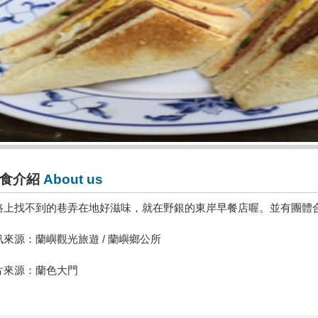
食介紹
About us
路上找不到的巷弄在地好滋味，就在野銀的東岸早餐店喔。並有團體
訊來源：蘭嶼觀光旅遊 / 蘭嶼鄉公所
片來源：蘭色大門