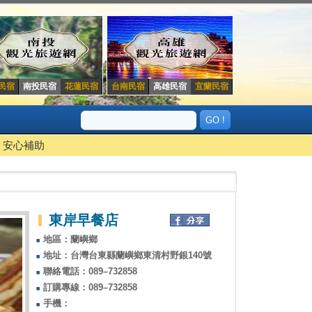
民宿
南投民宿
花蓮民宿
台南民宿
高雄民宿
宜蘭民宿
安心補助
東岸早餐店
地區：蘭嶼鄉
地址：台灣台東縣蘭嶼鄉東清村野銀140號
聯絡電話：089–732858
訂購專線：089–732858
手機：