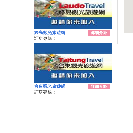
2019月光．海音樂會「潮騷之
歌」場次日期與表演名單
交通部觀光局建置之「單車環島
遊台灣國際入口網站Taiwan on
2 Wheels」
綠島觀光旅遊網
詳細介紹
迎曙光、賞鯨豚、嚐海味，商業
訂房專線：
獅邀您一起來「成功」
「當我們聚在一起」共創友好 7
月13日起卑南遊客中心展現下賓
朗部落樂舞
2019台東美麗花海！賞金針
花、賞紅藜 & 太麻里交通周邊
景點攻略
台東觀光旅遊網
詳細介紹
最美「多良火車站」 貼心設施
訂房專線：
變多了
臺東2019成功三仙台馬拉松報
名活動熱烈開跑!!!
卑南鄉公所啟動連續五周「卑南
FUN暑假-來泡一夏」免費泡湯
活動