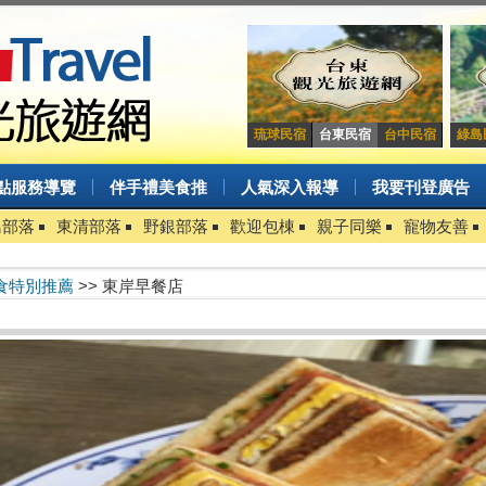
琉球民宿
台東民宿
台中民宿
綠島
點服務導覽
伴手禮美食推
人氣深入報導
我要刊登廣告
島部落
東清部落
野銀部落
歡迎包棟
親子同樂
寵物友善
食特別推薦
>> 東岸早餐店