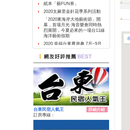
2020太麻里金針花季系列活動
「2020東海岸大地藝術節」開
幕，首場月光·海音樂會同時熱
烈展開，今夏必來的一場台11線
海洋藝術假期
2020 幸福台東農遊趣 7月~9月
109年關山親水公園夏日野FUN
趣系列活動
暑假必衝！ 全台「七月活動懶
人包」 澎湖花火節、熱氣球嘉
年華充滿活力
2019擴大國旅秋冬住宿優惠活
動
2019擴大國旅秋冬夜市抵用卷
優惠活動
2019延鹿東驅音樂祭
台東民宿人氣王
詳細介紹
單車騎遊聽風看海，體驗台灣燈
訂房專線：
塔極點濱海小鎮風貌 一起Light
up Taiwan